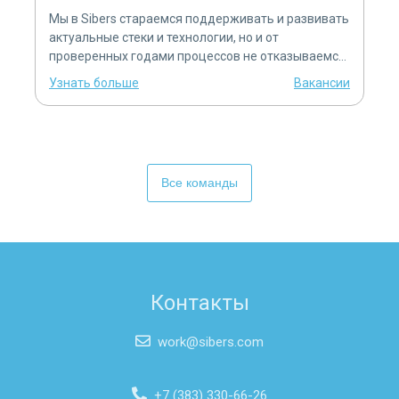
Мы в Sibers стараемся поддерживать и развивать
актуальные стеки и технологии, но и от
проверенных годами процессов не отказываемся.
Таким образом, список команд разработки широк
Узнать больше
Вакансии
и разнообразен: технологии для web-разработки,
мобильная разработка, front-end и back-end — все
эти ветви программирования широко
представлены нашими разработчиками,
способными создать интересные решения в
Все команды
любой индустрии.
Контакты
work@sibers.com
+7 (383) 330-66-26